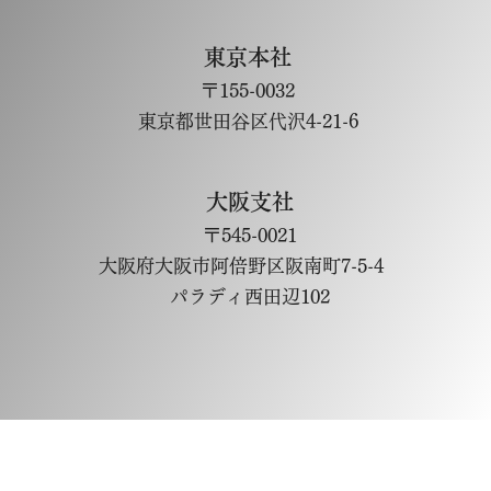
東京本社
〒155-0032
東京都世田谷区代沢4-21-6
大阪支社
〒545-0021
大阪府大阪市阿倍野区阪南町7-5-4
パラディ西田辺102