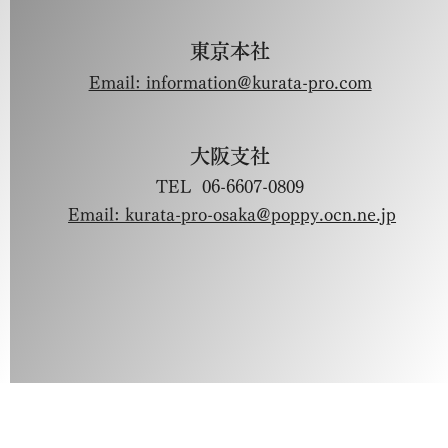
東京本社
Email: information@kurata-pro.com
大阪支社
TEL 06-6607-0809
Email: kurata-pro-osaka@poppy.ocn.ne.jp