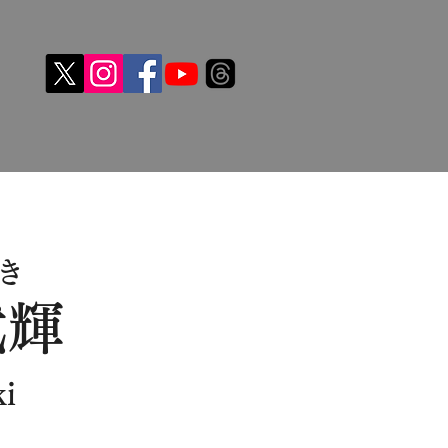
き
武輝
ki