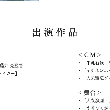
出 演 作 品
＜ＣＭ＞
・「牛乳石鹸」
】藤井 亮監督
・「イチネンホ
ブレイカー】
・「大栄環境グ
＜舞台＞
・「大衆演劇」
・「すゑひろが