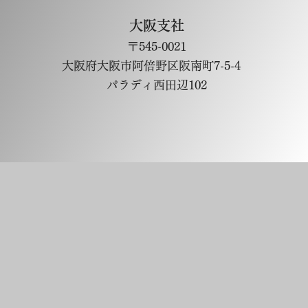
大阪支社
〒545-0021
大阪府大阪市阿倍野区阪南町7-5-4
パラディ西田辺102