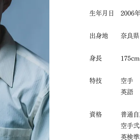
​生年月日 2006
出身地 奈良県
身長 175cm
特技 空手
英語
​
​資格 普通自
​ 空手弐
​ 英検準