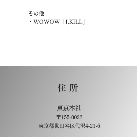
その他
​・WOWOW「I,KILL」
住所
東京本社
〒155-0032
東京都世田谷区代沢4-21-6