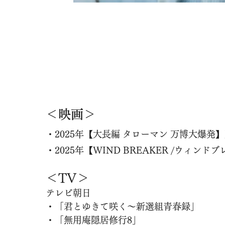
＜映画＞
・2025年【大長編 タローマン 万博大爆発
・2025年【WIND BREAKER /ウィンド
＜TV＞
テレビ朝日
・「君とゆきて咲く～新選組青春録」
・「無用庵隠居修行8」