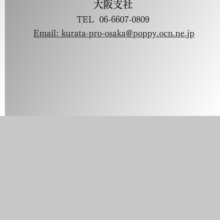
大阪支社
TEL 06-6607-0809
Email: kurata-pro-osaka@poppy.ocn.ne.jp