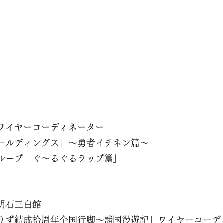
ワイヤーコーディネーター
ールディングス」～勇者イチネン篇～
ループ ぐ～るぐるラップ篇」
明石三白館
りず結成拾周年全国行脚～諸国漫遊記」ワイヤーコーデ