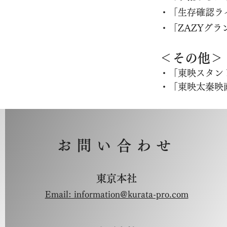
​・「生存確認
・「ZAZYグ
＜その他＞
・「東映スタン
・「東映太秦映
お問い合わせ
東京本社
Email: information@kurata-pro.com