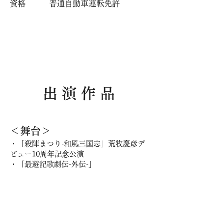
​資格 普通自動車運転免許
出 演 作 品
＜舞台＞
・「殺陣まつり-和風三国志」荒牧慶彦デ
ビュー10周年記念公演
・「最遊記歌劇伝-外伝-」