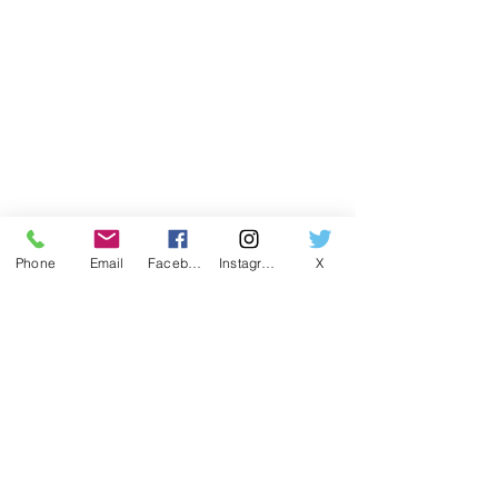
Phone
Email
Facebook
Instagram
X
住所
東京本社
〒155-0032