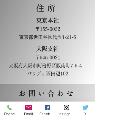
住所
東京本社
〒155-0032
東京都世田谷区代沢4-21-6
大阪支社
〒545-0021
大阪府大阪市阿倍野区阪南町7-5-4
パラディ西田辺102
お問い合わせ
東京本社
Phone
Email
Facebook
Instagram
X
Email: information@kurata-pro.com
大阪支社