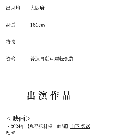
出身地 大阪府
身長 161
cm
特技
​
​
​資格 普通自動車運転免許
出 演 作 品
＜映画＞
・2024年【鬼平犯科帳 血闘】
山下 智彦
監督