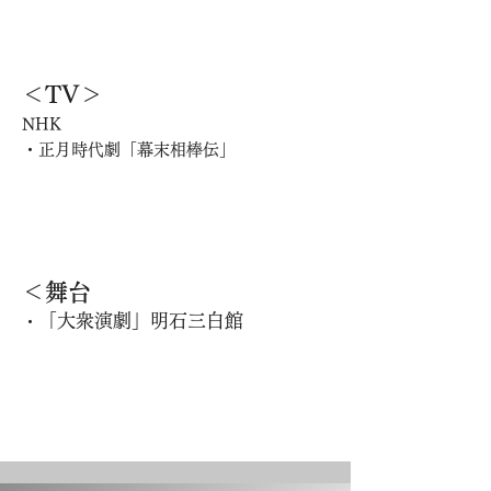
＜TV＞
NHK
・正月時代劇「幕末相棒伝」
＜舞台
「大衆演劇」明石三白館
・