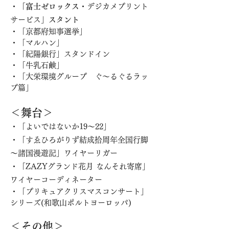
・「富士ゼロックス
・デジカメプリント
サービス
」スタント
・「京都府知事選挙」
・「マルハン」
・「紀陽銀行」スタンドイン
・「牛乳石鹸」
・「大栄環境グループ ぐ～るぐるラッ
プ篇」
＜舞台＞
・「よいではないか19～22」
・「すゑひろがりず結成拾周年全国行脚
～諸国漫遊記」ワイヤーリガー
・「ZAZYグランド花月 なんそれ寄席」
ワイヤーコーディネーター
・「プリキュアクリスマスコンサート」
シリーズ(和歌山ポルトヨーロッパ)
＜その他＞