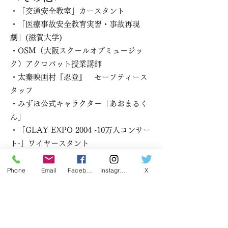
・「交通安全教室」カースタント
​・「医療事故安全教育実習・事故再現
劇」(滋賀大学)
・OSM（大阪スクールオブミュージッ
ク）アクロバット授業講師
・太秦映画村『忍登』 セーフティース
タッフ
​・みずほ公式キャラクター「あおまるく
ん」
・「GLAY EXPO 2004 -10万人コンサー
ト-」ワイヤースタント
・「NINJA EXTREME PARTY ライブ
忍者ショーNINJA WARRIORS
Phone
Email
Facebook
Instagram
X