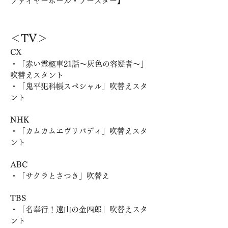
ファイヤーボール・ブースター】
＜TV＞
CX
・「赤い霊柩車21話～灰色の容疑者～」
吹替えスタント
​・「鬼平犯科帳スペシャル」吹替えスタ
ント
NHK
・
「カムカムエヴリバディ」吹替えスタ
ント
ABC
・「サクラとさつき」
吹替え
TBS
​・「名奉行！遠山の金四郎」吹替えスタ
ント