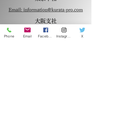
Email: information@kurata-pro.com
大阪支社
TEL
06-6607-0809
Phone
Email
Facebook
Instagram
X
Email: kurata-pro-
osaka@poppy.ocn.ne.jp
会社概要
SNS
X
Instagram
Facebook
Youtube
Threads